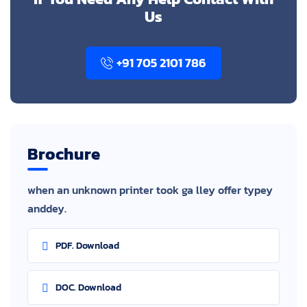
Us
+91 705 2101 786
Brochure
when an unknown printer took ga lley offer typey
anddey.
PDF. Download
DOC. Download