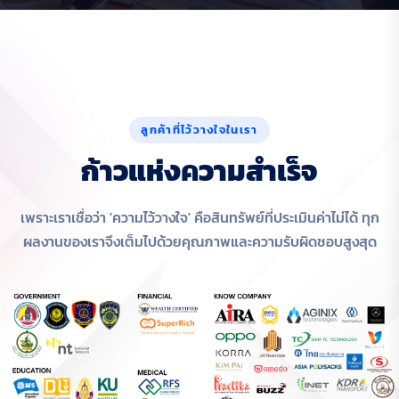
ลูกค้าที่ไว้วางใจในเรา
ก
า
ว
แ
ห
ง
ค
ว
า
ม
ส
ำ
เ
ร
จ
เพราะเราเชื่อว่า 'ความไว้วางใจ' คือสินทรัพย์ที่ประเมินค่าไม่ได้ ทุก
ผลงานของเราจึงเต็มไปด้วยคุณภาพและความรับผิดชอบสูงสุด