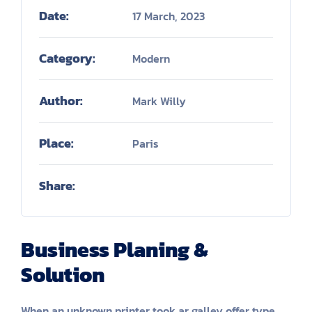
Date:
17 March, 2023
Category:
Modern
Author:
Mark Willy
Place:
Paris
Share:
Business Planing &
Solution
When an unknown printer took ar galley offer type